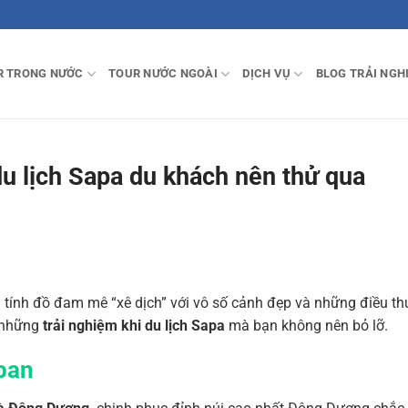
R TRONG NƯỚC
TOUR NƯỚC NGOÀI
DỊCH VỤ
BLOG TRẢI NGH
 du lịch Sapa du khách nên thử qua
tính đồ đam mê “xê dịch” với vô số cảnh đẹp và những điều thú
a những
trải nghiệm khi du lịch Sapa
mà bạn không nên bỏ lỡ.
pan