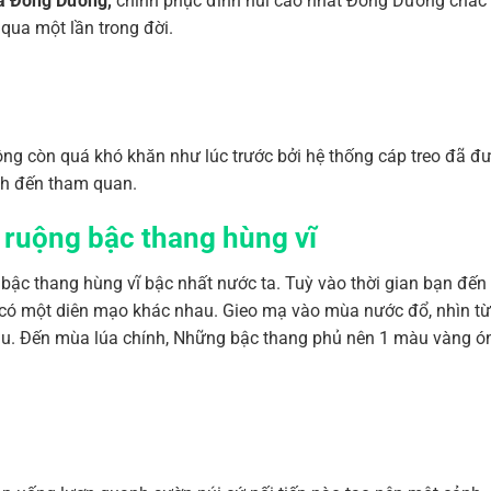
hà Đông Dương,
chinh phục đỉnh núi cao nhất Đông Dương chắc
qua một lần trong đời.
ông còn quá khó khăn như lúc trước bởi hệ thống cáp treo đã đ
h đến tham quan.
 ruộng bậc thang hùng vĩ
 bậc thang hùng vĩ bậc nhất nước ta. Tuỳ vào thời gian bạn đến 
 có một diên mạo khác nhau. Gieo mạ vào mùa nước đổ, nhìn từ
u. Đến mùa lúa chính, Những bậc thang phủ nên 1 màu vàng ó