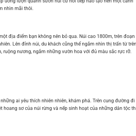
p uống lượn quanh sườn núi cứ nối tiếp nào tạo nên một cảnh
 nhìn mãi thôi.
à một địa điểm bạn không nên bỏ qua. Núi cao 1800m, trên đoạn
hiên. Lên đỉnh núi, du khách cũng thể ngắm nhìn thị trấn từ trê
n, ruộng nương, ngắm những vườn hoa với đủ màu sắc rực rỡ.
 những ai yêu thích nhiên nhiên, khám phá. Trên cung đường đi
 hoang sơ của núi rừng và nếp sinh hoạt của những dân tộc th