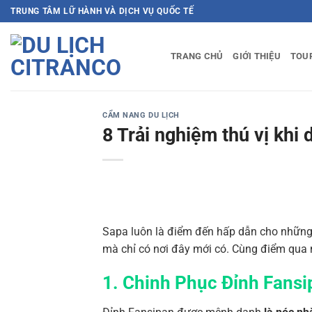
Bỏ
TRUNG TÂM LỮ HÀNH VÀ DỊCH VỤ QUỐC TẾ
qua
nội
TRANG CHỦ
GIỚI THIỆU
TOU
dung
CẨM NANG DU LỊCH
8 Trải nghiệm thú vị khi
Sapa luôn là điểm đến hấp dẫn cho những 
mà chỉ có nơi đây mới có. Cùng điểm qu
1. Chinh Phục Đỉnh Fansi