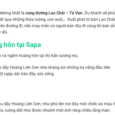
kking nhất là
cung đường Lao Chải – Tả Van
. Du khách sẽ phả
i qua những thửa ruộng, con suối,… Xuất phát từ bản Lao Chải
ên đường đi, nếu may mắn có người bản địa đi cùng thì bán sẽ
y đó.
 hôn tại Sapa
h và ngắm hoàng hôn tại thị trấn sương mù.
 dãy Hoàng Liên Sơn nhẹ nhàng soi những tia nắng đầu tiên
t ngày dài tràn đầy sức sống.
 sau dãy Hoàng Liên Sơn, như phủ lên nơi đây một chiếc áo màu 
 cửa, ruộng đất như được nhuộm một ánh ráng chiều lãng mạn.