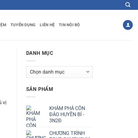
IỆM
TUYỂN DỤNG
LIÊN HỆ
TIN NỘI BỘ
DANH MỤC
Danh
mục
SẢN PHẨM
 vị
KHÁM PHÁ CÔN
ĐẢO HUYỀN BÍ -
3N2Đ
CHƯƠNG TRÌNH