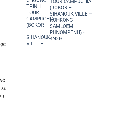
TOUR CAMPUCHIA
(BOKOR –
SIHANOUK VILLE –
KOHRONG
SAMLOEM –
PHNOMPENH) -
4N3Đ
ược
với
 xa
ng