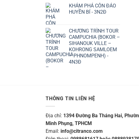
KHÁM PHÁ CÔN ĐẢO
HUYỀN BÍ - 3N2Đ
CHƯƠNG TRÌNH TOUR
CAMPUCHIA (BOKOR –
SIHANOUK VILLE –
KOHRONG SAMLOEM
– PHNOMPENH) -
4N3Đ
THÔNG TIN LIÊN HỆ
Địa chỉ:
1394 Đường Ba Tháng Hai, Phườ
Minh Phụng, TPHCM
Email:
info@citranco.com
Điện thoại:
0988681617 hoặc 088893817