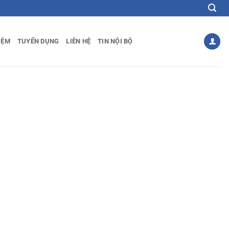
IỆM
TUYỂN DỤNG
LIÊN HỆ
TIN NỘI BỘ