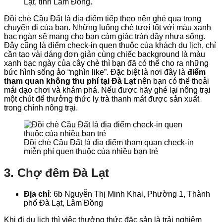
Lạt, tỉnh Lâm Đồng.
Đồi chè Cầu Đất là địa điểm tiếp theo nên ghé qua trong
chuyến đi của bạn. Những luống chè tươi tốt với màu xanh
bạc ngàn sẽ mang cho bạn cảm giác tràn đầy nhựa sống.
Đây cũng là điểm check-in quen thuộc của khách du lịch, chỉ
cần tạo vài dáng đơn giản cùng chiếc background là màu
xanh bạc ngày của cây chè thì bạn đã có thể cho ra những
bức hình sống ảo “nghìn like”. Đặc biệt là nơi đây là
điểm
tham quan không thu phí tại Đà Lạt
nên bạn có thể thoải
mái dạo chơi và khám phá. Nếu được hãy ghé lại nông trại
một chút để thưởng thức ly trà thanh mát được sản xuất
trong chính nông trại.
Đồi chè Cầu Đất là địa điểm tham quan check-in
miễn phí quen thuộc của nhiều bạn trẻ
3. Chợ đêm Đà Lạt
Địa chỉ
: 6b Nguyễn Thị Minh Khai, Phường 1, Thành
phố Đà Lạt, Lâm Đồng
Khi đi du lịch thì việc thưởng thức đặc sản là trải nghiệm