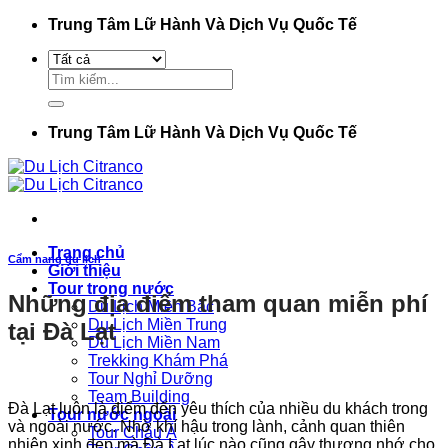
Bỏ
Trung Tâm Lữ Hành Và Dịch Vụ Quốc Tế
qua
nội
Tìm
dung
kiếm:
Trung Tâm Lữ Hành Và Dịch Vụ Quốc Tế
Trang chủ
Cẩm nang du lịch
Giới thiệu
Tour trong nước
Những địa điểm tham quan miễn phí
Du Lịch Miền Bắc
Du Lịch Miền Trung
tại Đà Lạt
Du Lịch Miền Nam
Trekking Khám Phá
Tour Nghỉ Dưỡng
Team Building
Đà Lạt luôn là điểm đến yêu thích của nhiều du khách trong
Tour nước ngoài
và ngoài nước. Nhờ khí hậu trong lành, cảnh quan thiên
Tour Châu Á
nhiên xinh đẹp mà Đà Lạt lúc nào cũng gây thương nhớ cho