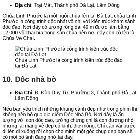
Địa chỉ
: Trại Mát, Thành phố Đà Lạt, Lâm Đồng
Chùa Linh Phước là một ngôi chùa lớn tại Đà Lạt, chùa Linh
Phước là công trình độc nhất vô nhị với kiến trúc khảm sành
độc đáo. Nơi đây có tượng rồng dài 49 m được làm bằng
12.000 vỏ chai bia trong sân chùa nên nơi đây còn có tên là
Chùa Ve Chai.
Chùa Linh Phước là công trình kiên trúc độc đáo
tại Đà Lạt
10. Dốc nhà bò
Địa Chỉ
: Đ. Đào Duy Từ, Phường 3, Thành phố Đà Lạt,
Lâm Đồng
Nếu bạn yêu thích những khung cảnh đẹp như trong phim thi
không nên bỏ qua địa điểm Dóc Nhà Bò. Nơi đây là ấn
tượng với con dốc cao, tưởng chừng chỉ là con đường nhỏ
nhưng lại mang vẻ đẹp cổ kính, thơ mộng. Chỉ cần vài bước
đi lên đi xuống rồi chọn cho mình một góc chụp đẹp bạn sẽ
có một bộ ảnh đáng nhớ tại đây.