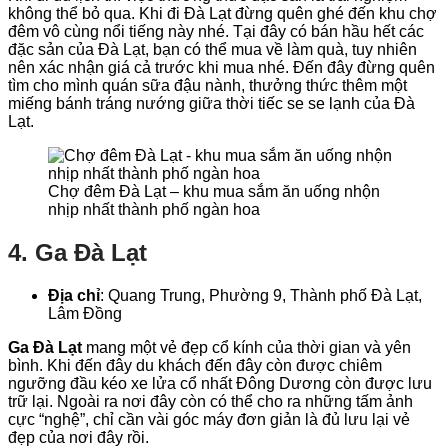
không thể bỏ qua. Khi đi Đà Lạt đừng quên ghé đến khu chợ
đêm vô cùng nổi tiếng này nhé. Tại đây có bán hầu hết các
đặc sản của Đà Lạt, bạn có thể mua về làm quà, tuy nhiên
nên xác nhận giá cả trước khi mua nhé. Đến đây đừng quên
tìm cho mình quán sữa đậu nành, thưởng thức thêm một
miếng bánh tráng nướng giữa thời tiếc se se lạnh của Đà
Lạt.
Chợ đêm Đà Lạt – khu mua sắm ăn uống nhộn
nhịp nhất thành phố ngàn hoa
4. Ga Đà Lạt
Địa chỉ
: Quang Trung, Phường 9, Thành phố Đà Lạt,
Lâm Đồng
Ga Đà Lạt
mang một vẻ đẹp cổ kính của thời gian và yên
bình. Khi đến đây du khách đến đây còn được chiêm
ngưỡng đầu kéo xe lửa cổ nhất Đông Dương còn được lưu
trữ lại. Ngoài ra nơi đây còn có thể cho ra những tấm ảnh
cực “nghệ”, chỉ cần vài góc máy đơn giản là đủ lưu lại vẻ
đẹp của nơi đây rồi.