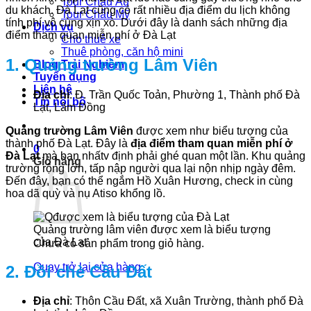
Tour Châu Âu
du khách. Đà Lạt cũng có rất nhiều địa điểm du lịch không
Tour Châu Mỹ
tính phí vô cùng xịn xò. Dưới đây là danh sách những địa
Dịch vụ
điểm tham quan miễn phí ở Đà Lạt
Cho thuê xe
Thuê phòng, căn hộ mini
1. Quảng trường Lâm Viên
Blog Trải Nghiệm
Tuyển dụng
Liên hệ
Địa chỉ
: Đ. Trần Quốc Toản, Phường 1, Thành phố Đà
Tin nội bộ
Lạt, Lâm Đồng
Quảng trường Lâm Viên
được xem như biểu tượng của
thành phố Đà Lạt. Đây là
địa điểm tham quan miễn phí ở
0
Đà Lạt
mà bạn nhấtv định phải ghé quan một lần. Khu quảng
Giỏ hàng
trường rộng lớn, tấp nập người qua lại nộn nhịp ngày đêm.
Đến đây, bạn có thể ngắm Hồ Xuân Hương, check in cùng
hoa dã quỳ và nụ Atiso khổng lồ.
Quảng trường lâm viên được xem là biểu tượng
của Đà Lạt
Chưa có sản phẩm trong giỏ hàng.
Quay trở lại cửa hàng
2. Đồi chè Cầu Đất
Địa chỉ
: Thôn Cầu Đất, xã Xuân Trường, thành phố Đà