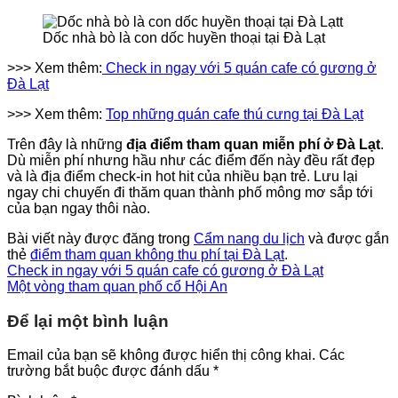
Dốc nhà bò là con dốc huyền thoại tại Đà Lạt
>>> Xem thêm:
Check in ngay với 5 quán cafe có gương ở
Đà Lạt
>>> Xem thêm:
Top những quán cafe thú cưng tại Đà Lạt
Trên đây là những
địa điểm tham quan miễn phí ở Đà Lạt
.
Dù miễn phí nhưng hầu như các điểm đến này đều rất đẹp
và là địa điểm check-in hot hit của nhiều bạn trẻ. Lưu lại
ngay chi chuyến đi thăm quan thành phố mông mơ sắp tới
của bạn ngay thôi nào.
Bài viết này được đăng trong
Cẩm nang du lịch
và được gắn
thẻ
điểm tham quan không thu phí tại Đà Lạt
.
Check in ngay với 5 quán cafe có gương ở Đà Lạt
Một vòng tham quan phố cổ Hội An
Để lại một bình luận
Email của bạn sẽ không được hiển thị công khai.
Các
trường bắt buộc được đánh dấu
*