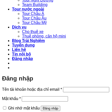
Tour Nghỉ Dưỡng
Team Building
Tour nước ngoài
Tour Châu Á
Tour Châu Âu
Tour Châu Mỹ
Dịch vụ
Cho thuê xe
Thuê phòng, căn hộ mini
Blog Trải Nghiệm
Tuyển dụng
Liên hệ
Tin nội bộ
Đăng nhập
Đăng nhập
Bắt
Tên tài khoản hoặc địa chỉ email
*
buộc
Bắt
Mật khẩu
*
buộc
Ghi nhớ mật khẩu
Đăng nhập