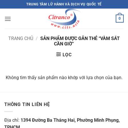
Bỏ
TRUNG TÂM LỮ HÀNH VÀ DỊCH VỤ QUỐC TẾ
qua
nội
0
dung
TRANG CHỦ
/
SẢN PHẨM ĐƯỢC GẮN THẺ “VÀM SÁT
CẦN GIỜ”
LỌC
Không tìm thấy sản phẩm nào khớp với lựa chọn của bạn.
THÔNG TIN LIÊN HỆ
Địa chỉ:
1394 Đường Ba Tháng Hai, Phường Minh Phụng,
TPHCM