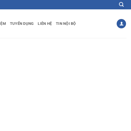
IỆM
TUYỂN DỤNG
LIÊN HỆ
TIN NỘI BỘ