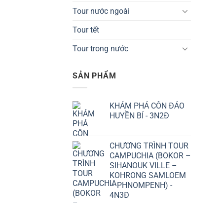
Tour nước ngoài
Tour tết
Tour trong nước
SẢN PHẨM
KHÁM PHÁ CÔN ĐẢO
HUYỀN BÍ - 3N2Đ
CHƯƠNG TRÌNH TOUR
CAMPUCHIA (BOKOR –
SIHANOUK VILLE –
KOHRONG SAMLOEM
– PHNOMPENH) -
4N3Đ