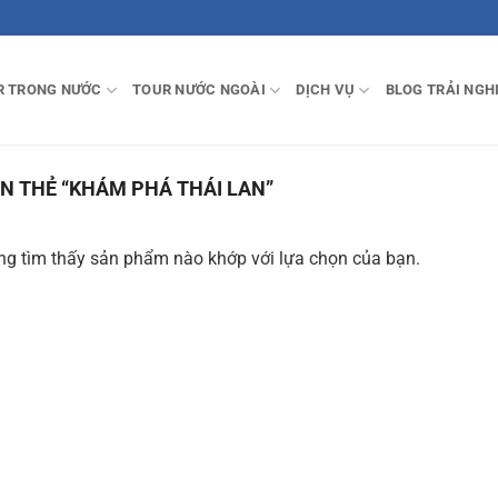
R TRONG NƯỚC
TOUR NƯỚC NGOÀI
DỊCH VỤ
BLOG TRẢI NGH
 THẺ “KHÁM PHÁ THÁI LAN”
g tìm thấy sản phẩm nào khớp với lựa chọn của bạn.