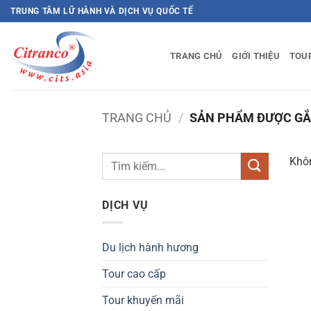
Bỏ
TRUNG TÂM LỮ HÀNH VÀ DỊCH VỤ QUỐC TẾ
qua
nội
TRANG CHỦ
GIỚI THIỆU
TOU
dung
TRANG CHỦ
/
SẢN PHẨM ĐƯỢC GẮN
Khôn
DỊCH VỤ
Du lịch hành hương
Tour cao cấp
Tour khuyến mãi