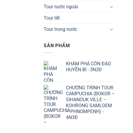
Tour nước ngoài
Tour tết
Tour trong nước
SẢN PHẨM
KHÁM PHÁ CÔN ĐẢO
HUYỀN BÍ - 3N2Đ
CHƯƠNG TRÌNH TOUR
CAMPUCHIA (BOKOR –
SIHANOUK VILLE –
KOHRONG SAMLOEM
– PHNOMPENH) -
4N3Đ