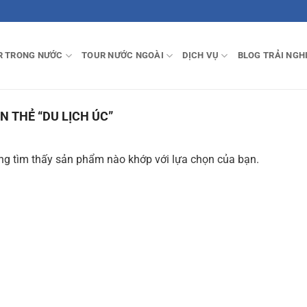
R TRONG NƯỚC
TOUR NƯỚC NGOÀI
DỊCH VỤ
BLOG TRẢI NGH
 THẺ “DU LỊCH ÚC”
g tìm thấy sản phẩm nào khớp với lựa chọn của bạn.