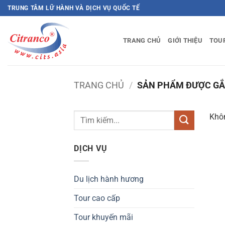
Bỏ
TRUNG TÂM LỮ HÀNH VÀ DỊCH VỤ QUỐC TẾ
qua
nội
TRANG CHỦ
GIỚI THIỆU
TOU
dung
TRANG CHỦ
/
SẢN PHẨM ĐƯỢC GẮN
Khôn
DỊCH VỤ
Du lịch hành hương
Tour cao cấp
Tour khuyến mãi