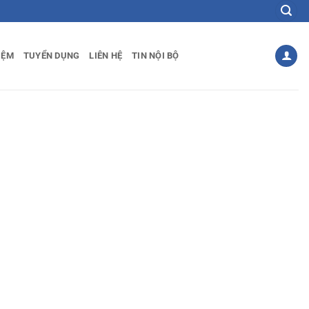
IỆM
TUYỂN DỤNG
LIÊN HỆ
TIN NỘI BỘ