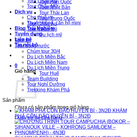
Tour Châu Âu
Tour Hàn Quốc
Tour Châu Mỹ
Tour Nhật Bản
Dịch vụ
Tour Thái Lan
Cho thuê xe
Tour Trung Quốc
Thuê phòng, căn hộ mini
Tour Châu Âu
Blog Trải Nghiệm
Tour Châu Mỹ
Tuyển dụng
Du lịch mỹ
Liên hệ
Tour tết
Tin nội bộ
Tour trong nước
Chùm tour 30/4
Du Lịch Miền Bắc
Du Lịch Miền Nam
0
Du Lịch Miền Trung
Giỏ hàng
Tour Huế
Team Building
Tour Nghỉ Dưỡng
Trekking Khám Phá
Sản phẩm
Chưa có sản phẩm trong giỏ hàng.
KHÁM
PHÁ CÔN ĐẢO HUYỀN BÍ - 3N2Đ
Quay trở lại cửa hàng