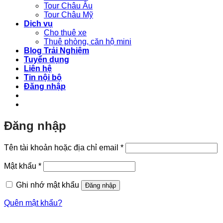
Tour Châu Âu
Tour Châu Mỹ
Dịch vụ
Cho thuê xe
Thuê phòng, căn hộ mini
Blog Trải Nghiệm
Tuyển dụng
Liên hệ
Tin nội bộ
Đăng nhập
Đăng nhập
Bắt
Tên tài khoản hoặc địa chỉ email
*
buộc
Bắt
Mật khẩu
*
buộc
Ghi nhớ mật khẩu
Đăng nhập
Quên mật khẩu?