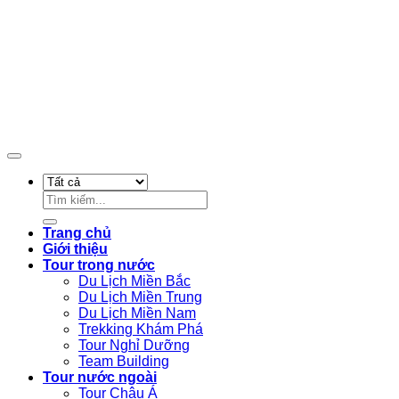
Design By Cửu Long Media
Tìm
kiếm:
Trang chủ
Giới thiệu
Tour trong nước
Du Lịch Miền Bắc
Du Lịch Miền Trung
Du Lịch Miền Nam
Trekking Khám Phá
Tour Nghỉ Dưỡng
Team Building
Tour nước ngoài
Tour Châu Á