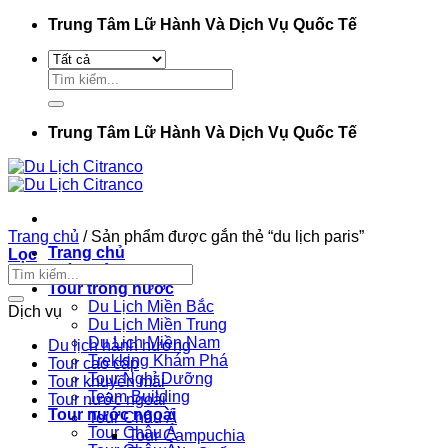
Bỏ
Trung Tâm Lữ Hành Và Dịch Vụ Quốc Tế
qua
nội
Tìm
dung
kiếm:
Trung Tâm Lữ Hành Và Dịch Vụ Quốc Tế
Trang chủ
/
Sản phẩm được gắn thẻ “du lịch paris”
Trang chủ
Lọc
Giới thiệu
Tour trong nước
Du Lịch Miền Bắc
Dịch vụ
Du Lịch Miền Trung
Du Lịch Miền Nam
Du lịch hành hương
Trekking Khám Phá
Tour cao cấp
Tour Nghỉ Dưỡng
Tour khuyến mãi
Team Building
Tour nước ngoài
Tour nước ngoài
Tour Châu Á
Tour Châu Á
Tour Campuchia