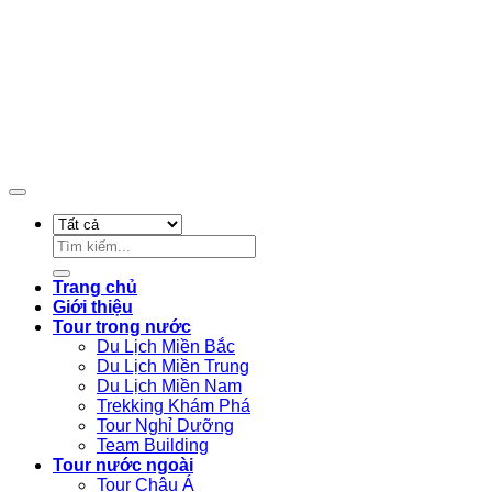
Design By Cửu Long Media
Tìm
kiếm:
Trang chủ
Giới thiệu
Tour trong nước
Du Lịch Miền Bắc
Du Lịch Miền Trung
Du Lịch Miền Nam
Trekking Khám Phá
Tour Nghỉ Dưỡng
Team Building
Tour nước ngoài
Tour Châu Á