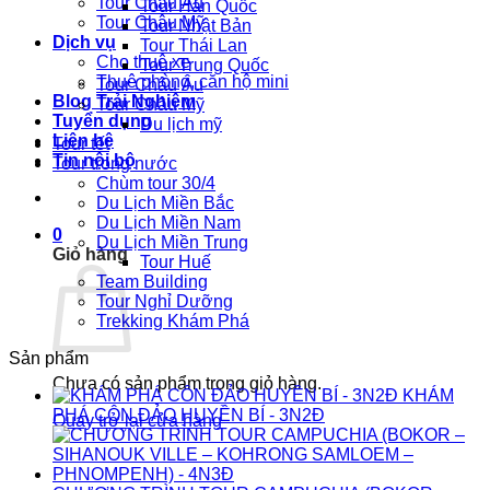
Tour Châu Âu
Tour Hàn Quốc
Tour Châu Mỹ
Tour Nhật Bản
Dịch vụ
Tour Thái Lan
Cho thuê xe
Tour Trung Quốc
Thuê phòng, căn hộ mini
Tour Châu Âu
Blog Trải Nghiệm
Tour Châu Mỹ
Tuyển dụng
Du lịch mỹ
Liên hệ
Tour tết
Tin nội bộ
Tour trong nước
Chùm tour 30/4
Du Lịch Miền Bắc
Du Lịch Miền Nam
0
Du Lịch Miền Trung
Giỏ hàng
Tour Huế
Team Building
Tour Nghỉ Dưỡng
Trekking Khám Phá
Sản phẩm
Chưa có sản phẩm trong giỏ hàng.
KHÁM
PHÁ CÔN ĐẢO HUYỀN BÍ - 3N2Đ
Quay trở lại cửa hàng