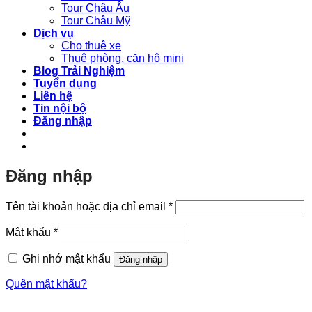
Tour Châu Âu
Tour Châu Mỹ
Dịch vụ
Cho thuê xe
Thuê phòng, căn hộ mini
Blog Trải Nghiệm
Tuyển dụng
Liên hệ
Tin nội bộ
Đăng nhập
Đăng nhập
Bắt
Tên tài khoản hoặc địa chỉ email
*
buộc
Bắt
Mật khẩu
*
buộc
Ghi nhớ mật khẩu
Đăng nhập
Quên mật khẩu?