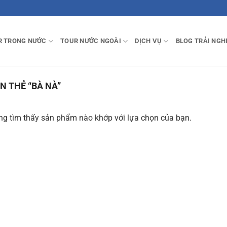
R TRONG NƯỚC
TOUR NƯỚC NGOÀI
DỊCH VỤ
BLOG TRẢI NGH
 THẺ “BÀ NÀ”
g tìm thấy sản phẩm nào khớp với lựa chọn của bạn.