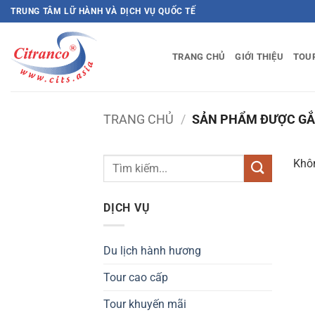
Bỏ
TRUNG TÂM LỮ HÀNH VÀ DỊCH VỤ QUỐC TẾ
qua
nội
TRANG CHỦ
GIỚI THIỆU
TOU
dung
TRANG CHỦ
/
SẢN PHẨM ĐƯỢC GẮN
Khôn
DỊCH VỤ
Du lịch hành hương
Tour cao cấp
Tour khuyến mãi