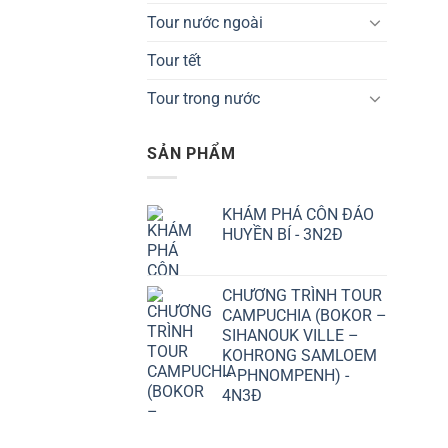
Tour nước ngoài
Tour tết
Tour trong nước
SẢN PHẨM
KHÁM PHÁ CÔN ĐẢO
HUYỀN BÍ - 3N2Đ
CHƯƠNG TRÌNH TOUR
CAMPUCHIA (BOKOR –
SIHANOUK VILLE –
KOHRONG SAMLOEM
– PHNOMPENH) -
4N3Đ