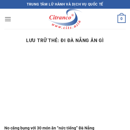
Bỏ
TRUNG TÂM LỮ HÀNH VÀ DỊCH VỤ QUỐC TẾ
qua
nội
0
dung
LƯU TRỮ THẺ:
ĐI ĐÀ NẴNG ĂN GÌ
No căng bụng với 30 món ăn “nức tiếng” Đà Nẵng